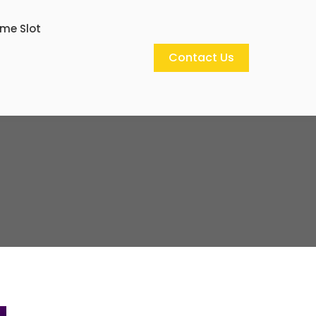
me Slot
Contact Us
ker