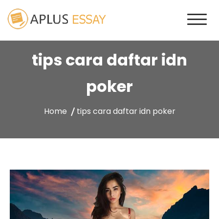
Skip
to
content
Berita Casino Sbobet Online Terbaru
– Bandar Judi Poker
tips cara daftar idn
poker
Home
tips cara daftar idn poker