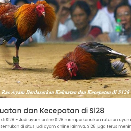
uatan dan Kecepatan di S128
i S128 - Judi ayam online S128 memperkenalkan ratusan ayam 
itemukan di situs judi ayam online lainnya. S128 juga terus men