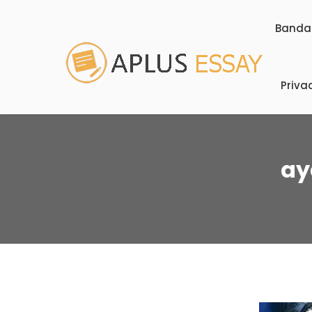
Skip
to
Bandar
content
Privac
Berita Casino Sbobet On
ay