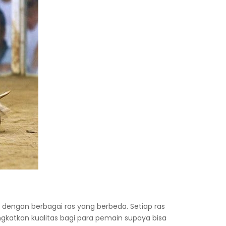
dengan berbagai ras yang berbeda. Setiap ras
ingkatkan kualitas bagi para pemain supaya bisa