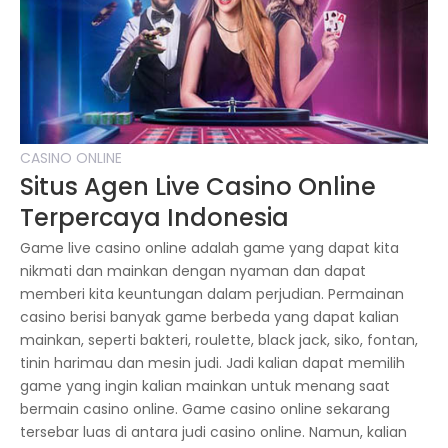
CASINO ONLINE
Situs Agen Live Casino Online
Terpercaya Indonesia
Game live casino online adalah game yang dapat kita
nikmati dan mainkan dengan nyaman dan dapat
memberi kita keuntungan dalam perjudian. Permainan
casino berisi banyak game berbeda yang dapat kalian
mainkan, seperti bakteri, roulette, black jack, siko, fontan,
tinin harimau dan mesin judi. Jadi kalian dapat memilih
game yang ingin kalian mainkan untuk menang saat
bermain casino online. Game casino online sekarang
tersebar luas di antara judi casino online. Namun, kalian