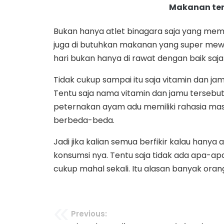
Makanan ter
Bukan hanya atlet binagara saja yang mem
juga di butuhkan makanan yang super mewah
hari bukan hanya di rawat dengan baik saja
Tidak cukup sampai itu saja vitamin dan jam
Tentu saja nama vitamin dan jamu tersebut 
peternakan ayam adu memiliki rahasia mas
berbeda-beda.
Jadi jika kalian semua berfikir kalau hanya
konsumsi nya. Tentu saja tidak ada apa-ap
cukup mahal sekali. Itu alasan banyak oran
Navigasi
Previous: