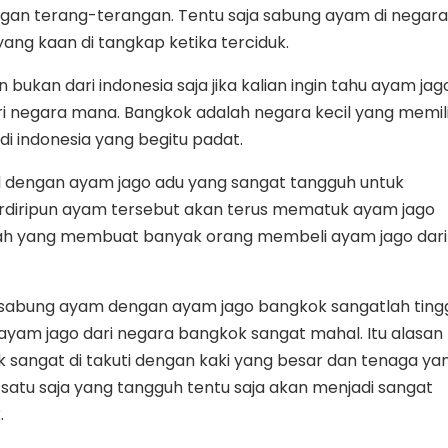
ngan terang-terangan. Tentu saja sabung ayam di negara
 yang kaan di tangkap ketika terciduk.
bukan dari indonesia saja jika kalian ingin tahu ayam jag
i negara mana. Bangkok adalah negara kecil yang memili
di indonesia yang begitu padat.
l dengan ayam jago adu yang sangat tangguh untuk
erdiripun ayam tersebut akan terus mematuk ayam jago
ulah yang membuat banyak orang membeli ayam jago dari
sabung ayam dengan ayam jago bangkok sangatlah ting
ayam jago dari negara bangkok sangat mahal. Itu alasan
 sangat di takuti dengan kaki yang besar dan tenaga ya
i satu saja yang tangguh tentu saja akan menjadi sangat
.