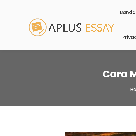
Skip
to
Bandar
content
Privac
Berita Casino Sbobet On
Cara 
H