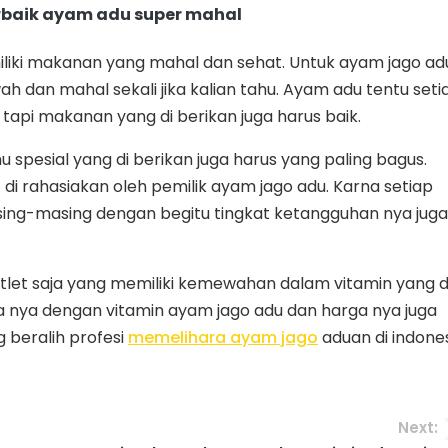
baik ayam adu super mahal
iliki makanan yang mahal dan sehat. Untuk ayam jago ad
 dan mahal sekali jika kalian tahu. Ayam adu tentu seti
 tapi makanan yang di berikan juga harus baik.
u spesial yang di berikan juga harus yang paling bagus.
di rahasiakan oleh pemilik ayam jago adu. Karna setiap
ing-masing dengan begitu tingkat ketangguhan nya juga
 atlet saja yang memiliki kemewahan dalam vitamin yang d
a nya dengan vitamin ayam jago adu dan harga nya juga
g beralih profesi
memelihara ayam jago
aduan di indones
Next: