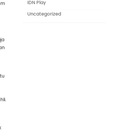
IDN Play
yam
Uncategorized
ja
an
tu
li.
k