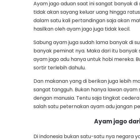
Ayam jago aduan saat ini sangat banyak di 
tidak akan sayang keluar uang hingga ratu
dalam satu kali pertandingan saja akan mati
hasilkan oleh ayam jago juga tidak kecil.
Sabung ayam juga sudah lama banyak di suk
banyak peminat nya. Maka dari itu banyak 
ayam jago adu hanya untuk hobi mereka. Buk
sortir terlebih dahulu.
Dan makanan yang di berikan juga lebih m
sangat tangguh. Bukan hanya lawan ayam sa
dengan manusia. Tentu saja tingkat cedera y
salah satu peternakan ayam adu jangan pe
Ayam jago dari
Di indonesia bukan satu-satu nya negara ya